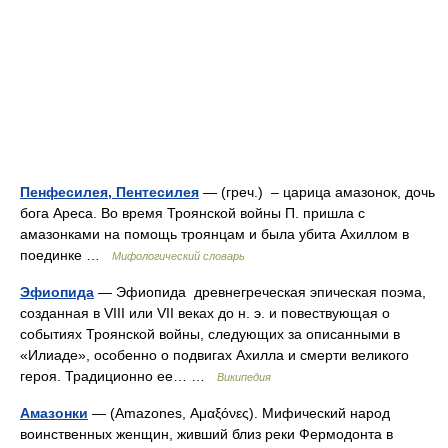
Пенфесилея, Пентесилея
— (греч.) – царица амазонок, дочь
бога Ареса. Во время Троянской войны П. пришла с
амазонками на помощь троянцам и была убита Ахиллом в
поединке …
Мифологический словарь
Эфиопида
— Эфиопида древнегреческая эпическая поэма,
созданная в VIII или VII веках до н. э. и повествующая о
событиях Троянской войны, следующих за описанными в
«Илиаде», особенно о подвигах Ахилла и смерти великого
героя. Традиционно ее… …
Википедия
Амазонки
— (Amazones, Αμαξόνες). Мифический народ
воинственных женщин, живший близ реки Фермодонта в