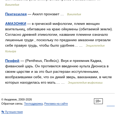
Википедия
Пентесилея
— Ахилл пронзает …
Википедия
АМАЗОНКИ
— в греческой мифологии, племя женщин
воительниц, обитавшее на краю ойкумены (обитаемой земли).
Согласно древней этимологии, название племени означало
лишенные груди , поскольку по преданию амазонки отрезали
себе правую грудь, чтобы было удобнее… …
Энциклопедия
Кольера
Пенфей
— (Pentheus, Πενθεύς). Внук и преемник Кадма,
фиванский царь. Он противился введению культа Диониса в
своем царстве и за это был растерзан исступленными,
вообразившими себе, что он дикий зверь, вакханками, в числе
которых находилась его мать.… …
Энциклопедия мифологии
© Академик, 2000-2026
18+
Обратная связь:
Техподдержка
,
Реклама на сайте
👣 Путешествия