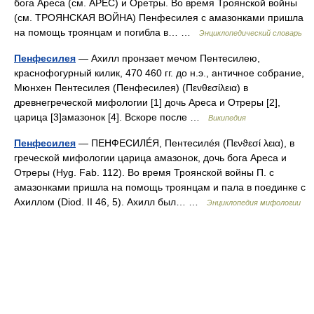
бога Ареса (см. АРЕС) и Оретры. Во время Троянской войны
(см. ТРОЯНСКАЯ ВОЙНА) Пенфесилея с амазонками пришла
на помощь троянцам и погибла в… …
Энциклопедический словарь
Пенфесилея
— Ахилл пронзает мечом Пентесилею,
краснофогурный килик, 470 460 гг. до н.э., античное собрание,
Мюнхен Пентесилея (Пенфесилея) (Πενθεσίλεια) в
древнегреческой мифологии [1] дочь Ареса и Отреры [2],
царица [3]амазонок [4]. Вскоре после …
Википедия
Пенфесилея
— ПЕНФЕСИЛÉЯ, Пентесилéя (Пενϑεσί λεια), в
греческой мифологии царица амазонок, дочь бога Ареса и
Отреры (Hyg. Fab. 112). Во время Троянской войны П. с
амазонками пришла на помощь троянцам и пала в поединке с
Ахиллом (Diod. II 46, 5). Ахилл был… …
Энциклопедия мифологии