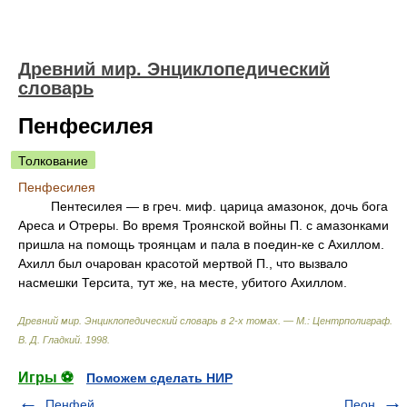
Древний мир. Энциклопедический
словарь
Пенфесилея
Толкование
Пенфесилея
Пентесилея — в греч. миф. царица амазонок, дочь бога
Ареса и Отреры. Во время Троянской войны П. с амазонками
пришла на помощь троянцам и пала в поедин-ке с Ахиллом.
Ахилл был очарован красотой мертвой П., что вызвало
насмешки Терсита, тут же, на месте, убитого Ахиллом.
Древний мир. Энциклопедический словарь в 2-х томах. — М.: Центрполиграф
.
В. Д. Гладкий
.
1998
.
Игры ⚽
Поможем сделать НИР
Пенфей
Пеон